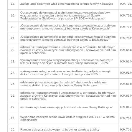
18.
Zakup lamp solarnych wraz z montażem na terenie Gminy Kołaczyce
IKM.701
Opracowanie dokumentacji techniczno-kosztorysowej przebudowy
19.
wraz ze zmianą sposobu użytkowania pomieszczeń Szkoły
IKM.701
Podstawowej w Sieklówce na potrzeby SP ZOZ w Kołaczycach
„Opracowanie dokumentacji techniczno-kosztorysowej wraz z audytem
20.
IKM.701
energetycznym termomodernizacji budynku szkoły w Kołaczycach”
„Opracowanie dokumentacji techniczno-kosztorysowej wraz z audytem
21.
IKM.701
energetycznym termomodernizacji budynku szkoły w Bieździedzy”
odławianie, transportowanie i umieszczanie w schronisku bezdomnych
22.
zwierząt z Gminy Kołaczyce oraz utrzymywanie i sprawowanie nad nimi
IKM.614
opieki w schronisku
wykonywanie zabiegów sterylizacji/kastracji i oznakowania zwierząt z
23.
IKM.614
terenu Gminy Kołaczyce w ramach akcji "Akcja Kastracja" - 2025
wykonywanie usługi w zakresie unieszkodliwiania padłych zwierząt
24.
IKM.614
dzikich i bezdomnych z terenu Gminy Kołaczyce na 2025 r.
udzielanie pomocy w przypadku zdarzeń drogowych z udziałem
25.
IKM.614
zwierząt dzikich i bezdomnych z terenu Gminy Kołaczyce
odławianie, transportowanie i umieszczanie w schronisku bezdomnych
26.
zwierząt z Gminy Kołaczyce oraz utrzymywanie i sprawowanie nad nimi
IKM.614
opieki w schronisku
27.
usuwanie wyrobów zawierających azbest z terenu Gminy Kołaczyce
IKM.042
Wykonanie zabezpieczenia rowu wzdłuż drogi nr ewid. 1717 w Nawsiu
28.
IKM.702
Kołaczyckim
29.
Remont pokrycia dachowego na budynku szkoły w Lublicy
IKM.702