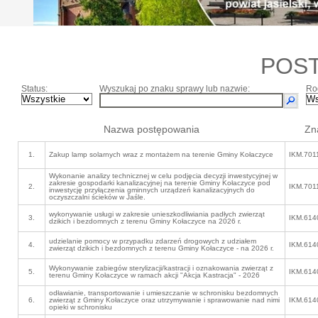
POS
Status:
Wyszukaj po znaku sprawy lub nazwie:
Ro
Nazwa postępowania
Zn
1.
Zakup lamp solarnych wraz z montażem na terenie Gminy Kołaczyce
IKM.701
Wykonanie analizy technicznej w celu podjęcia decyzji inwestycyjnej w
zakresie gospodarki kanalizacyjnej na terenie Gminy Kołaczyce pod
2.
IKM.701
inwestycję przyłączenia gminnych urządzeń kanalizacyjnych do
oczyszczalni ścieków w Jaśle.
wykonywanie usługi w zakresie unieszkodliwiania padłych zwierząt
3.
IKM.614
dzikich i bezdomnych z terenu Gminy Kołaczyce na 2026 r.
udzielanie pomocy w przypadku zdarzeń drogowych z udziałem
4.
IKM.614
zwierząt dzikich i bezdomnych z terenu Gminy Kołaczyce - na 2026 r.
Wykonywanie zabiegów sterylizacji/kastracji i oznakowania zwierząt z
5.
IKM.614
terenu Gminy Kołaczyce w ramach akcji "Akcja Kastracja" - 2026
odławianie, transportowanie i umieszczanie w schronisku bezdomnych
6.
zwierząt z Gminy Kołaczyce oraz utrzymywanie i sprawowanie nad nimi
IKM.614
opieki w schronisku