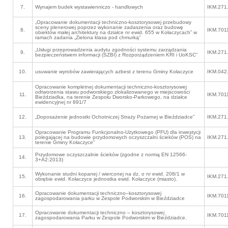
7.
Wynajem budek wystawienniczo - handlowych
IKM.271
„Opracowanie dokumentacji techniczno-kosztorysowej przebudowy
sceny plenerowej poprzez wykonanie zadaszenia oraz budowę
8.
IKM.701
obiektów małej architektury na działce nr ewid. 655 w Kołaczycach” w
ramach zadania „Zielona klasa pod chmurką”
„Usługi przeprowadzenia audytu zgodności systemu zarządzania
9.
IKM.271
bezpieczeństwem informacji (SZBI) z Rozporządzeniem KRI i UoKSC”
10.
usuwanie wyrobów zawierających azbest z terenu Gminy Kołaczyce
IKM.042
Opracowanie kompletnej dokumentacji techniczno-kosztorysowej
odtworzenia stawu podworskiego zlokalizowanego w miejscowości
11.
IKM.701
Bieździadka, na terenie Zespołu Dworsko-Parkowego, na działce
ewidencyjnej nr 891/7
12.
„Doposażenie jednostki Ochotniczej Straży Pożarnej w Bieździadce”
IKM.271
Opracowanie Programu Funkcjonalno-Użytkowego (PFU) dla inwestycji
13.
polegającej na budowie przydomowych oczyszczalni ścieków (POŚ) na
IKM.271
terenie Gminy Kołaczyce”
Przydomowe oczyszczalnie ścieków (zgodne z normą EN 12566-
14.
3+A2:2013)
Wykonanie studni kopanej / wierconej na dz. o nr ewid. 208/1 w
15.
IKM.271
obrębie ewid. Kołaczyce jednostka ewid. Kołaczyce (miasto).
Opracowanie dokumentacji techniczno–kosztorysowej
16.
IKM.701
zagospodarowania parku w Zespole Podworskim w Bieździadce
Opracowanie dokumentacji techniczno – kosztorysowej
17.
IKM.701
zagospodarowania Parku w Zespole Podworskim w Bieździadce.